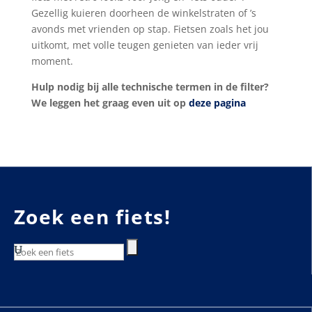
Gezellig kuieren doorheen de winkelstraten of ’s
avonds met vrienden op stap. Fietsen zoals het jou
uitkomt, met volle teugen genieten van ieder vrij
moment.
Hulp nodig bij alle technische termen in de filter?
We leggen het graag even uit op
deze pagina
Zoek een fiets!