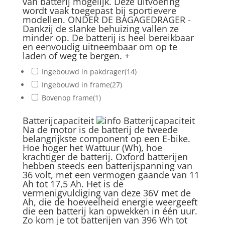
van batterij mogelijk. Deze uitvoering
wordt vaak toegepast bij sportievere
modellen. ONDER DE BAGAGEDRAGER -
Dankzij de slanke behuizing vallen ze
minder op. De batterij is heel bereikbaar
en eenvoudig uitneembaar om op te
laden of weg te bergen.
+
Ingebouwd in pakdrager
(14)
Ingebouwd in frame
(27)
Bovenop frame
(1)
Batterijcapaciteit
Batterijcapaciteit
Na de motor is de batterij de tweede
belangrijkste component op een E-bike.
Hoe hoger het Wattuur (Wh), hoe
krachtiger de batterij. Oxford batterijen
hebben steeds een batterijspanning van
36 volt, met een vermogen gaande van 11
Ah tot 17,5 Ah. Het is de
vermenigvuldiging van deze 36V met de
Ah, die de hoeveelheid energie weergeeft
die een batterij kan opwekken in één uur.
Zo kom je tot batterijen van 396 Wh tot