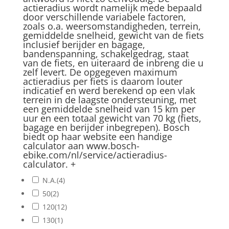
actieradius wordt namelijk mede bepaald
door verschillende variabele factoren,
zoals o.a. weersomstandigheden, terrein,
gemiddelde snelheid, gewicht van de fiets
inclusief berijder en bagage,
bandenspanning, schakelgedrag, staat
van de fiets, en uiteraard de inbreng die u
zelf levert. De opgegeven maximum
actieradius per fiets is daarom louter
indicatief en werd berekend op een vlak
terrein in de laagste ondersteuning, met
een gemiddelde snelheid van 15 km per
uur en een totaal gewicht van 70 kg (fiets,
bagage en berijder inbegrepen). Bosch
biedt op haar website een handige
calculator aan www.bosch-
ebike.com/nl/service/actieradius-
calculator.
+
N.A.
(4)
50
(2)
120
(12)
130
(1)