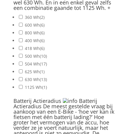
wel 630 Wh. En in een enkel geval zelfs
een combinatie gaande tot 1125 Wh.
+
360 Wh
(2)
600 Wh
(6)
800 Wh
(6)
400 Wh
(6)
418 Wh
(6)
500 Wh
(10)
504 Wh
(17)
625 Wh
(1)
630 Wh
(13)
1125 Wh
(1)
Batterij Actieradius
Batterij
Actieradius
De meest gestelde vraag bij
aankoop van een E-Bike - ‘hoe ver kan ik
fietsen met één batterij lading?’ Hoe
groter het vermogen van de accu, hoe
verder ze je voert natuurlijk, maar het
antwoord is niet zo eenvoudig. De