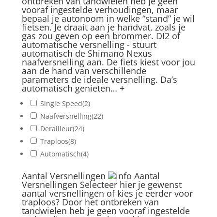
ontbreken van tandwielen heb je geen
vooraf ingestelde verhoudingen, maar
bepaal je autonoom in welke “stand” je wil
fietsen. Je draait aan je handvat, zoals je
gas zou geven op een brommer. DI2 of
automatische versnelling - stuurt
automatisch de Shimano Nexus
naafversnelling aan. De fiets kiest voor jou
aan de hand van verschillende
parameters de ideale versnelling. Da’s
automatisch genieten…
+
Single Speed
(2)
Naafversnelling
(22)
Derailleur
(24)
Traploos
(8)
Automatisch
(4)
Aantal Versnellingen
Aantal
Versnellingen
Selecteer hier je gewenst
aantal versnellingen of kies je eerder voor
traploos? Door het ontbreken van
tandwielen heb je geen vooraf ingestelde