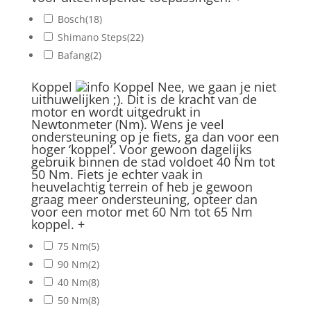
Bosch
(18)
Shimano Steps
(22)
Bafang
(2)
Koppel
Koppel
Nee, we gaan je niet
uithuwelijken ;). Dit is de kracht van de
motor en wordt uitgedrukt in
Newtonmeter (Nm). Wens je veel
ondersteuning op je fiets, ga dan voor een
hoger ‘koppel’. Voor gewoon dagelijks
gebruik binnen de stad voldoet 40 Nm tot
50 Nm. Fiets je echter vaak in
heuvelachtig terrein of heb je gewoon
graag meer ondersteuning, opteer dan
voor een motor met 60 Nm tot 65 Nm
koppel.
+
75 Nm
(5)
90 Nm
(2)
40 Nm
(8)
50 Nm
(8)