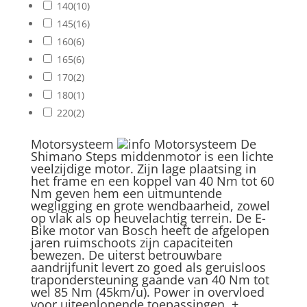
140
(10)
145
(16)
160
(6)
165
(6)
170
(2)
180
(1)
220
(2)
Motorsysteem
Motorsysteem
De
Shimano Steps middenmotor is een lichte
veelzijdige motor. Zijn lage plaatsing in
het frame en een koppel van 40 Nm tot 60
Nm geven hem een uitmuntende
wegligging en grote wendbaarheid, zowel
op vlak als op heuvelachtig terrein. De E-
Bike motor van Bosch heeft de afgelopen
jaren ruimschoots zijn capaciteiten
bewezen. De uiterst betrouwbare
aandrijfunit levert zo goed als geruisloos
trapondersteuning gaande van 40 Nm tot
wel 85 Nm (45km/u). Power in overvloed
voor uiteenlopende toepassingen.
+