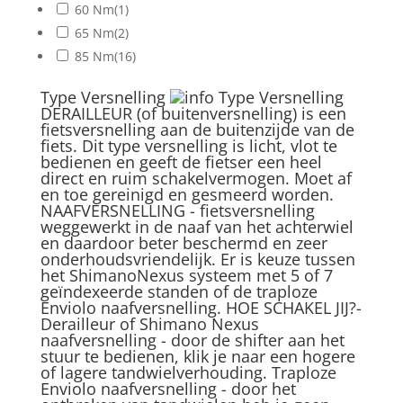
60 Nm
(1)
65 Nm
(2)
85 Nm
(16)
Type Versnelling
Type Versnelling
DERAILLEUR (of buitenversnelling) is een
fietsversnelling aan de buitenzijde van de
fiets. Dit type versnelling is licht, vlot te
bedienen en geeft de fietser een heel
direct en ruim schakelvermogen. Moet af
en toe gereinigd en gesmeerd worden.
NAAFVERSNELLING - fietsversnelling
weggewerkt in de naaf van het achterwiel
en daardoor beter beschermd en zeer
onderhoudsvriendelijk. Er is keuze tussen
het ShimanoNexus systeem met 5 of 7
geïndexeerde standen of de traploze
Enviolo naafversnelling. HOE SCHAKEL JIJ?-
Derailleur of Shimano Nexus
naafversnelling - door de shifter aan het
stuur te bedienen, klik je naar een hogere
of lagere tandwielverhouding. Traploze
Enviolo naafversnelling - door het