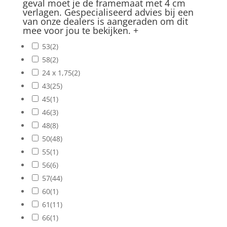
geval moet je de framemaat met 4 cm
verlagen. Gespecialiseerd advies bij een
van onze dealers is aangeraden om dit
mee voor jou te bekijken.
+
53
(2)
58
(2)
24 x 1,75
(2)
43
(25)
45
(1)
46
(3)
48
(8)
50
(48)
55
(1)
56
(6)
57
(44)
60
(1)
61
(11)
66
(1)