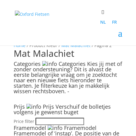
NL
FR
Home
/ Product Kleur /
Mat Malachiet
/ Pagina 2
Mat Malachiet
Categories
Categories
Kies jij met of
zonder ondersteuning? Dit is alvast de
eerste belangrijke vraag om je zoektocht
naar een nieuwe fiets hieronder te
starten. Je filterkeuze kan je makkelijk
wissen rechtsboven.
-
Prijs
Prijs
Verschuif de bolletjes
volgens je gewenst buget
Price filter
Framemodel
Framemodel
Framemodel of ‘instap’. De positie van de