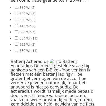
een combinatie gaande tot 1125 Wh.
+
360 Wh
(2)
600 Wh
(6)
800 Wh
(6)
418 Wh
(2)
500 Wh
(4)
504 Wh
(11)
625 Wh
(2)
630 Wh
(11)
Batterij Actieradius
Batterij
Actieradius
De meest gestelde vraag bij
aankoop van een E-Bike - ‘hoe ver kan ik
fietsen met één batterij lading?’ Hoe
groter het vermogen van de accu, hoe
verder ze je voert natuurlijk, maar het
antwoord is niet zo eenvoudig. De
actieradius wordt namelijk mede bepaald
door verschillende variabele factoren,
zoals o.a. weersomstandigheden, terrein,
gemiddelde snelheid, gewicht van de fiets