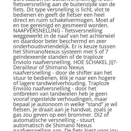
fietsversnelling aan de buitenzijde van de
fiets. Dit type versnelling is licht, vlot te
bedienen en geeft de fietser een heel
direct en ruim schakelvermogen. Moet af
en toe gereinigd en gesmeerd worden.
NAAFVERSNELLING - fietsversnelling
weggewerkt in de naaf van het achterwiel
en daardoor beter beschermd en zeer
onderhoudsvriendelijk. Er is keuze tussen
het ShimanoNexus systeem met 5 of 7
geïndexeerde standen of de traploze
Enviolo naafversnelling. HOE SCHAKEL JIJ?-
Derailleur of Shimano Nexus
naafversnelling - door de shifter aan het
stuur te bedienen, klik je naar een hogere
of lagere tandwielverhouding. Traploze
Enviolo naafversnelling - door het
ontbreken van tandwielen heb je geen
vooraf ingestelde verhoudingen, maar
bepaal je autonoom in welke “stand” je wil
fietsen. Je draait aan je handvat, zoals je
gas zou geven op een brommer. DI2 of
automatische versnelling - stuurt
automatisch de Shimano Nexus
naafversnelling aan. De fiets kiest voor jou