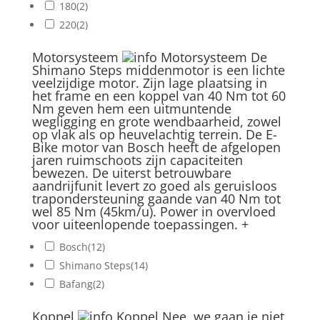
180
(2)
220
(2)
Motorsysteem
Motorsysteem
De
Shimano Steps middenmotor is een lichte
veelzijdige motor. Zijn lage plaatsing in
het frame en een koppel van 40 Nm tot 60
Nm geven hem een uitmuntende
wegligging en grote wendbaarheid, zowel
op vlak als op heuvelachtig terrein. De E-
Bike motor van Bosch heeft de afgelopen
jaren ruimschoots zijn capaciteiten
bewezen. De uiterst betrouwbare
aandrijfunit levert zo goed als geruisloos
trapondersteuning gaande van 40 Nm tot
wel 85 Nm (45km/u). Power in overvloed
voor uiteenlopende toepassingen.
+
Bosch
(12)
Shimano Steps
(14)
Bafang
(2)
Koppel
Koppel
Nee, we gaan je niet