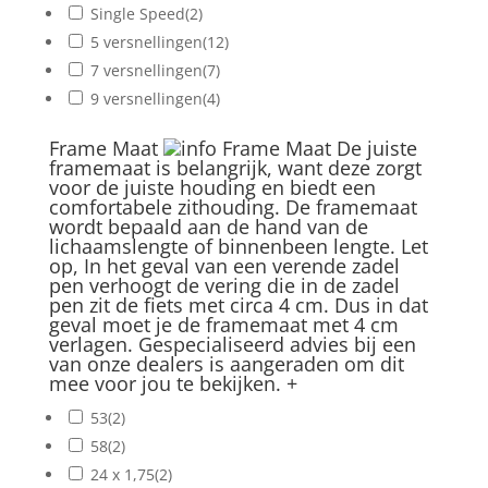
Single Speed
(2)
5 versnellingen
(12)
7 versnellingen
(7)
9 versnellingen
(4)
Frame Maat
Frame Maat
De juiste
framemaat is belangrijk, want deze zorgt
voor de juiste houding en biedt een
comfortabele zithouding. De framemaat
wordt bepaald aan de hand van de
lichaamslengte of binnenbeen lengte. Let
op, In het geval van een verende zadel
pen verhoogt de vering die in de zadel
pen zit de fiets met circa 4 cm. Dus in dat
geval moet je de framemaat met 4 cm
verlagen. Gespecialiseerd advies bij een
van onze dealers is aangeraden om dit
mee voor jou te bekijken.
+
53
(2)
58
(2)
24 x 1,75
(2)