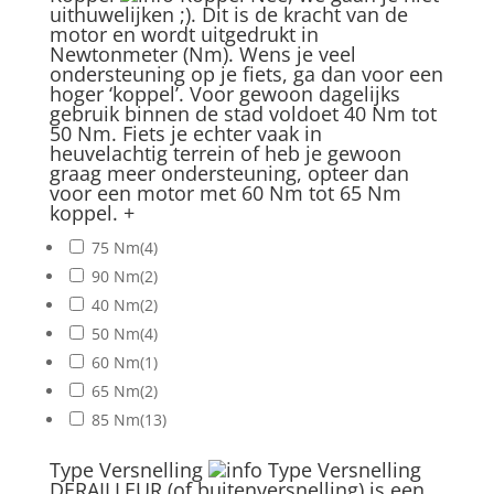
uithuwelijken ;). Dit is de kracht van de
motor en wordt uitgedrukt in
Newtonmeter (Nm). Wens je veel
ondersteuning op je fiets, ga dan voor een
hoger ‘koppel’. Voor gewoon dagelijks
gebruik binnen de stad voldoet 40 Nm tot
50 Nm. Fiets je echter vaak in
heuvelachtig terrein of heb je gewoon
graag meer ondersteuning, opteer dan
voor een motor met 60 Nm tot 65 Nm
koppel.
+
75 Nm
(4)
90 Nm
(2)
40 Nm
(2)
50 Nm
(4)
60 Nm
(1)
65 Nm
(2)
85 Nm
(13)
Type Versnelling
Type Versnelling
DERAILLEUR (of buitenversnelling) is een