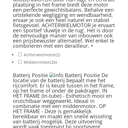
plaatsing in het frame biedt deze motor
een perfecte gewichtsbalans. Behalve een
uitstekende wegligging en wendbaarheid,
ervaar je ook een heel naturel en stabiel
fietsgevoel. ACHTERWIELMOTOR je ervaart
een sportief ’duwtje in de rug’. Het is door
de eenvoudige manier van inbouwen ook
een prijsbewuster alternatief. Wel enkel te
combineren met een derailleur.
+
Achterwielmotor
(2)
Middenmotor
(26)
Batterij Positie
Batterij Positie
De
locatie van de batterij bepaalt mee het
rijcomfort. Er is keuze tussen in het frame,
op het frame of onder de pakdrager. IN
HET FRAME (In-tube) - Esthetisch mooi en
onzichtbaar weggewerkt. Ideaal in
combinatie met een middenmotor. OP
HET FRAME - Deze is gemakkelijk
bereikbaar en maakt een snelle wisseling
van batterij mogelijk. Deze uitvoering
wordt vaak toegepast bij sportievere