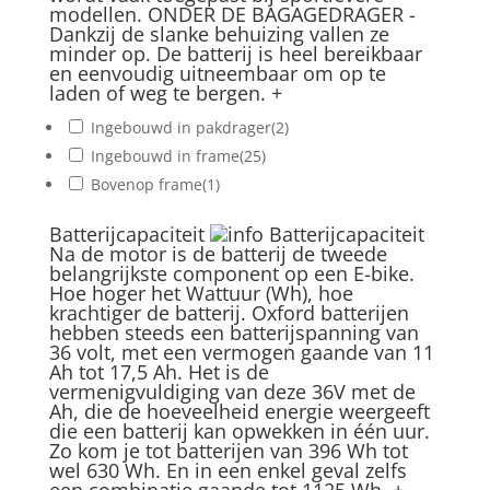
modellen. ONDER DE BAGAGEDRAGER -
Dankzij de slanke behuizing vallen ze
minder op. De batterij is heel bereikbaar
en eenvoudig uitneembaar om op te
laden of weg te bergen.
+
Ingebouwd in pakdrager
(2)
Ingebouwd in frame
(25)
Bovenop frame
(1)
Batterijcapaciteit
Batterijcapaciteit
Na de motor is de batterij de tweede
belangrijkste component op een E-bike.
Hoe hoger het Wattuur (Wh), hoe
krachtiger de batterij. Oxford batterijen
hebben steeds een batterijspanning van
36 volt, met een vermogen gaande van 11
Ah tot 17,5 Ah. Het is de
vermenigvuldiging van deze 36V met de
Ah, die de hoeveelheid energie weergeeft
die een batterij kan opwekken in één uur.
Zo kom je tot batterijen van 396 Wh tot
wel 630 Wh. En in een enkel geval zelfs