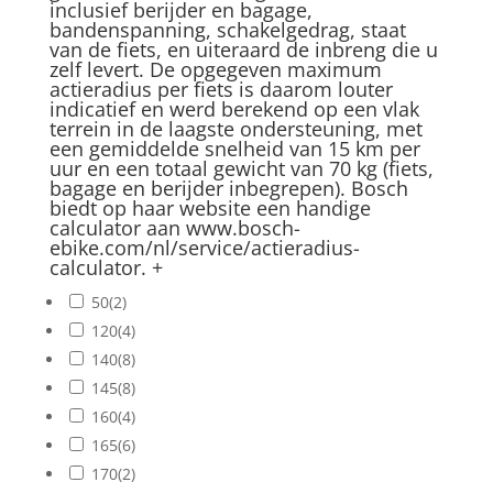
inclusief berijder en bagage,
bandenspanning, schakelgedrag, staat
van de fiets, en uiteraard de inbreng die u
zelf levert. De opgegeven maximum
actieradius per fiets is daarom louter
indicatief en werd berekend op een vlak
terrein in de laagste ondersteuning, met
een gemiddelde snelheid van 15 km per
uur en een totaal gewicht van 70 kg (fiets,
bagage en berijder inbegrepen). Bosch
biedt op haar website een handige
calculator aan www.bosch-
ebike.com/nl/service/actieradius-
calculator.
+
50
(2)
120
(4)
140
(8)
145
(8)
160
(4)
165
(6)
170
(2)