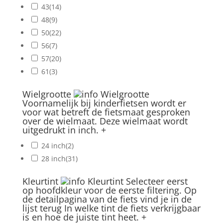
43
(14)
48
(9)
50
(22)
56
(7)
57
(20)
61
(3)
Wielgrootte
Wielgrootte
Voornamelijk bij kinderfietsen wordt er
voor wat betreft de fietsmaat gesproken
over de wielmaat. Deze wielmaat wordt
uitgedrukt in inch.
+
24 inch
(2)
28 inch
(31)
Kleurtint
Kleurtint
Selecteer eerst
op hoofdkleur voor de eerste filtering. Op
de detailpagina van de fiets vind je in de
lijst terug In welke tint de fiets verkrijgbaar
is en hoe de juiste tint heet.
+